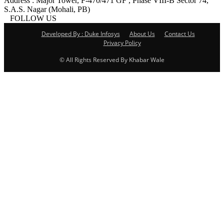
Address : Major Tower, F-470/471 GF , Phase VIII-B Sector 74,
S.A.S. Nagar (Mohali, PB)
FOLLOW US
Developed By : Duke Infosys
About Us
Contact Us
Privacy Policy
© All Rights Reserved By Khabar Wale