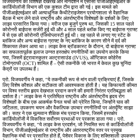
विजयवर्गीय की विशेषज्ञ देखरेख और मार्गदर्शन में एसीसी पीजीआईएमईआर के
कार्डियोलॉजी विभाग की एक कुशल टीम द्वारा की गई। इस मामले को
पीजीआईएमईआर की अत्याधुनिक कैथीटेराइजेशन प्रयोगशाला से वैज्ञानिक
बैठक में भाग लेने वाले राष्ट्रीय और अंतर्राष्ट्रीय विशेषज्ञों के दर्शकों के लिए
लाइव प्रसारित किया गया। मरीज एक बुजुर्ग पुरुष था, जिसकी 15 साल पहले
कोरोनरी बाईपास सर्जरी हुई थी और 4 साल पहले ब्लॉक किए गए बाईपास ग्राफ्ट
में से एक की कोरोनरी एंजियोप्लास्टी हुई थी। वह पहले से लगाए गए स्टेंट के
ब्लॉकेज और अन्य बाईपास ग्राफ्ट के नए ब्लॉकेज के कारण सीने में दर्द की
शिकायत लेकर आया था। लाइव केस ब्रॉडकास्ट के दौरान, दो बाईपास ग्राफ्ट
का सफलतापूर्वक इलाज उन्नत हस्तक्षेप रणनीतियों का उपयोग करके किया
गया, जिसमें इंट्रावास्कुलर अल्ट्रासाउंड (IVUS), ऑप्टिकल कोहेरेंस
टोमोग्राफी (OCT) शामिल हैं – ऐसी तकनीकें जो भारत में केवल कुछ चुनिंदा
केंद्रों पर उपलब्ध हैं।
प्रो. विजयवर्गीय ने कहा, “ये तकनीकी रूप से मांग वाली प्रक्रियाएं हैं, जिसके
लिए विशेष कौशल और सटीकता की आवश्यकता होती है। यह किफायती कीमत
पर विश्व स्तरीय हृदय देखभाल प्रदान करने की हमारी निरंतर प्रतिबद्धता को
दर्शाता है।” लाइव केस ने प्रतिष्ठित राष्ट्रीय और अंतर्राष्ट्रीय हृदय रोग
विशेषज्ञों के बीच एक आकर्षक पैनल चर्चा को प्रेरित किया, जिन्होंने घाव की
जटिलता, उपकरण चयन और वैकल्पिक उपचार रणनीतियों पर अंतर्दृष्टि साझा
की। सत्र ने एक मूल्यवान शैक्षिक मंच प्रदान किया, जिसमें हस्तक्षेप
कार्डियोलॉजी में विकसित सर्वोत्तम प्रथाओं पर प्रकाश डाला गया। प्रो.
विजयवर्गीय ने कहा, “ये लाइव केस प्रदर्शन, जो नियमित रूप से कार्डियोलॉजी
विभाग, पीजीआईएमईआर से राष्ट्रीय और अंतरराष्ट्रीय स्तर पर प्रमुख
वैज्ञानिक मंचों पर प्रसारित होते हैं, पेशेवर विकास के लिए शक्तिशाली उपकरण